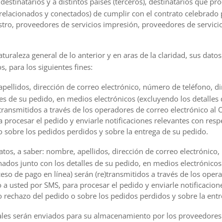
destinatarios y a distintos países (terceros), destinatarios que p
relacionados y conectados) de cumplir con el contrato celebrado 
tro, proveedores de servicios impresión, proveedores de servici
turaleza general de lo anterior y en aras de la claridad, sus datos
s, para los siguientes fines:
pellidos, dirección de correo electrónico, número de teléfono, di
s de su pedido, en medios electrónicos (excluyendo los detalles de
transmitidos a través de los operadores de correo electrónico al 
a procesar el pedido y enviarle notificaciones relevantes con resp
 sobre los pedidos perdidos y sobre la entrega de su pedido.
atos, a saber: nombre, apellidos, dirección de correo electrónico
nados junto con los detalles de su pedido, en medios electrónicos 
oceso de pago en línea) serán (re)transmitidos a través de los op
 a usted por SMS, para procesar el pedido y enviarle notificacion
 rechazo del pedido o sobre los pedidos perdidos y sobre la entr
les serán enviados para su almacenamiento por los proveedores