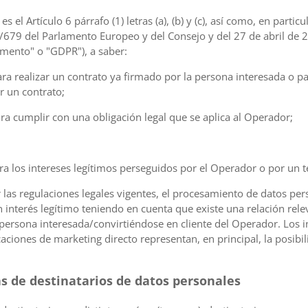
 el Artículo 6 párrafo (1) letras (a), (b) y (c), así como, en partic
16/679 del Parlamento Europeo y del Consejo y del 27 de abril de
lamento" o "GDPR"), a saber:
ara realizar un contrato ya firmado por la persona interesada o p
r un contrato;
ara cumplir con una obligación legal que se aplica al Operador;
ra los intereses legítimos perseguidos por el Operador o por un te
las regulaciones legales vigentes, el procesamiento de datos per
n interés legítimo teniendo en cuenta que existe una relación rel
 persona interesada/convirtiéndose en cliente del Operador. Los 
ciones de marketing directo representan, en principal, la posibil
as de destinatarios de datos personales