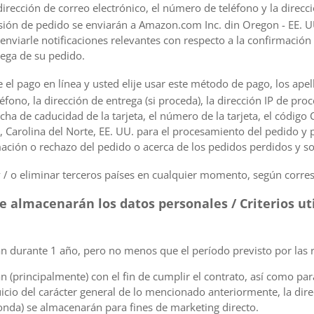
dirección de correo electrónico, el número de teléfono y la direcci
esión de pedido se enviarán a Amazon.com Inc. din Oregon - EE. 
enviarle notificaciones relevantes con respecto a la confirmación
rega de su pedido.
 el pago en línea y usted elije usar este método de pago, los apel
éfono, la dirección de entrega (si proceda), la dirección IP de pro
fecha de caducidad de la tarjeta, el número de la tarjeta, el código 
 Carolina del Norte, EE. UU. para el procesamiento del pedido y p
mación o rechazo del pedido o acerca de los pedidos perdidos y so
 / o eliminar terceros países en cualquier momento, según corre
se almacenarán los datos personales / Criterios ut
 durante 1 año, pero no menos que el período previsto por las r
(principalmente) con el fin de cumplir el contrato, así como para 
icio del carácter general de lo mencionado anteriormente, la direc
nda) se almacenarán para fines de marketing directo.